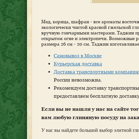
Мед, корица, шафран - все ароматы восточн
экологически чистой красной гжельской г
вручную гончарными мастерами. Таджин пре
открытом огне и электропечи. Возможные раз
размера 26 см - 20 см. Таджин изготавливае
Самовывоз в Москве
Курьерская доставка
Доставка транспортными компания
России невозможна.
Рекомендуем доставку транспортн
предоставляем бесплатную доставку
Если вы не нашли у нас на сайте то
вам любую глиняную посуду на зака
У нас вы найдете большой выбор элитной гл