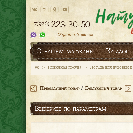
223-30-50
+7(926)
Обратный звонок
О нашем магазине
Каталог
>
Глиняная посуда
>
Посуда для духовки 
/
Предыдущий товар
Следующий товар
Выберите по параметрам