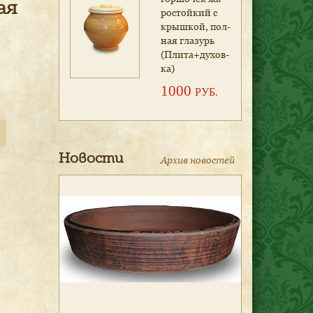
ая
рос­той­кий с
крыш­кой, пол­
ная гла­зурь
(Пли­та+ду­хов­
ка)
1000
РУБ.
Новости
Архив новостей