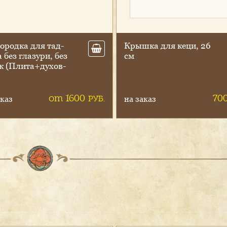
ород­ка для тад­
Крыш­ка для ке­ци, 26
 без гла­зури, без
см
к (Пли­та+ду­хов­
от 1600
70
РУБ.
каз
на заказ