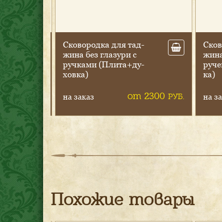
­
Ско­вород­ка для тад­
Ско­в
ми
жи­на без гла­зури с
жи­на
ду­
руч­ка­ми (Пли­та+ду­
ру­че
хов­ка)
ка)
4900
от 2300
РУБ.
РУБ.
на заказ
на за
Похожие товары