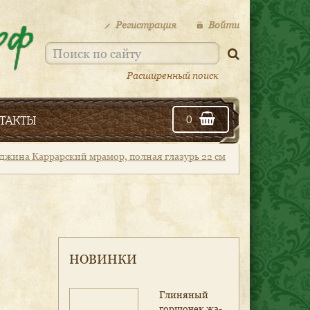
Регистрация
Войти
Расширенный поиск
такты
0
джина Каррарский мрамор, полная глазурь 22 см
НОВИНКИ
Гли­ня­ный
гор­шо­чек жа­